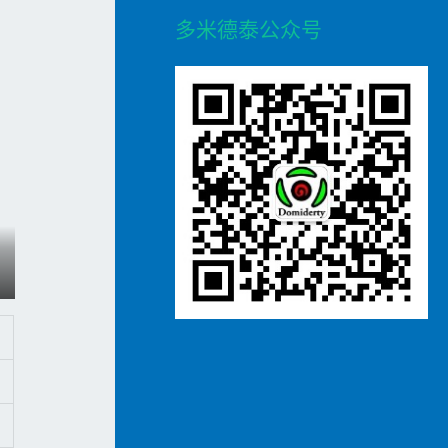
r
多米德泰公众号
c
h
f
o
r
: