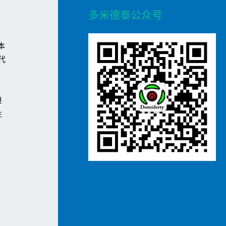
r
多米德泰公众号
c
h
本
f
代
o
，
。
r
进
:
性