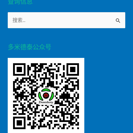
查询信息
S
e
a
多米德泰公众号
r
c
h
f
o
r
: