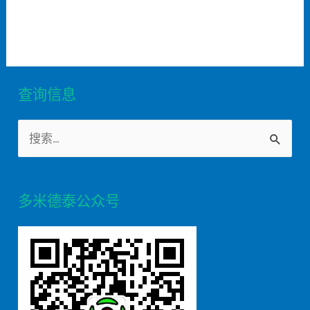
查询信息
S
e
a
多米德泰公众号
r
c
h
f
o